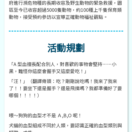
府進行瀕危物種的長期收容及野生動物的緊急救援，園
區至今已收容超過5000隻動物，約100種上千隻保育類
動物，接受預約參訪以宣導正確動物福祉觀點。
活動規劃
「A 型血擅長配合別人，對喜歡的事物會堅持……小
黑，難怪你這麼會握手又這麼愛吃！」
「汪！」（翻譯骨頭：吃？剛剛說吃嗎！我來了我來
了！！要坐下還是握手？還是飛撲嗎？我都準備好了要
哪個！！！！）
喂～狗狗的血型才不是 Ａ,B,O 呢！
犬貓的血型組成不同於人類，要認識正確的血型類別與