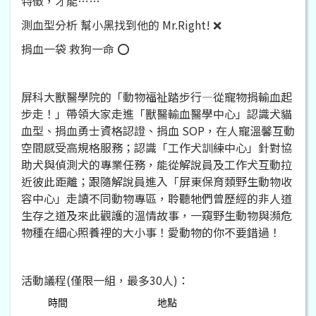
特徵，才能……
測血型分析 幫小黑找到他的 Mr.Right! ❌
捐血一袋 救狗一命 ⭕
屏科大獸醫學院的「動物福祉踏步行—從寵物捐輸血起
步走！」帶領大家走進「獸醫輸血醫學中心」認識犬貓
血型、捐血勇士資格認證、捐血 SOP，在人寵溫馨互動
空間感受高規格服務；認識「工作犬訓練中心」針對協
助犬與偵測犬的專業任務，能從解說員及工作犬互動拉
近彼此距離；跟隨解說員進入「屏東保育類野生動物收
容中心」走讀不同動物專區，聆聽牠們曾歷經的非人道
生存之道及來此觀護的溫情故事，一窺野生動物與瀕危
物種在細心照養裡的大小事！愛動物的你不要錯過！
活動議程(僅限一組，最多30人)：
時間
地點