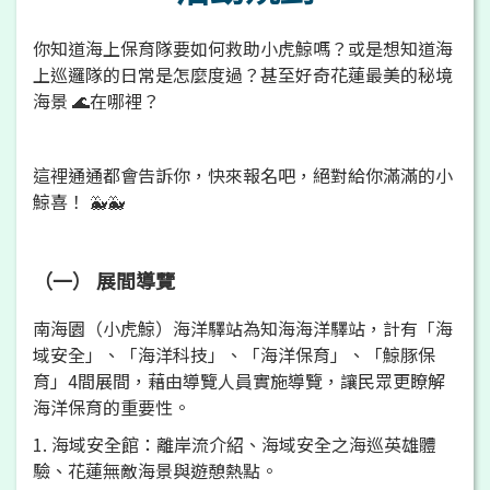
你知道海上保育隊要如何救助小虎鯨嗎？或是想知道海
上巡邏隊的日常是怎麼度過？甚至好奇花蓮最美的秘境
海景 🌊在哪裡？
這裡通通都會告訴你，快來報名吧，絕對給你滿滿的小
鯨喜！ 🐳🐳
（一） 展間導覽
南海園（小虎鯨）海洋驛站為知海海洋驛站，計有「海
域安全」、「海洋科技」、「海洋保育」、「鯨豚保
育」4間展間，藉由導覽人員實施導覽，讓民眾更瞭解
海洋保育的重要性。
1. 海域安全館：離岸流介紹、海域安全之海巡英雄體
驗、花蓮無敵海景與遊憩熱點。