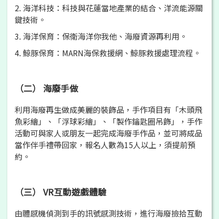
2. 海洋科技：科技與花蓮當地產業的結合、洋流能源關
鍵技術。
3. 海洋保育：保衛海洋你我他、海廢資源再利用。
4. 鯨豚保育：MARN海保救援網、鯨豚救援處理流程。
（二） 海廢手做
利用海廢再生做成美麗的裝飾品，手作項目有「木頭飛
魚彩繪」、「浮球彩繪」、「製作鑰匙圈吊飾」，手作
活動可與家人或朋友一起完成海廢手作品，並可將成品
當作伴手禮帶回家，報名人數為15人以上，須提前預
約。
（三） VR互動遊戲體驗
由體感機偵測到手的訊號感測技術，進行海廢撿拾互動